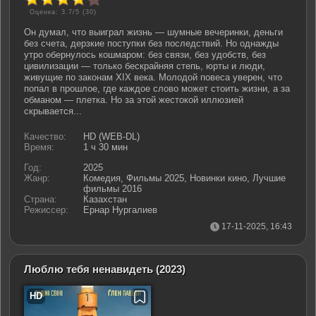
Оценка: 3.7/5 (
30
)
Он думал, что выиграл жизнь — шумные вечеринки, деньги
без счета, дерзкие поступки без последствий. Но однажды
утро обернулось кошмаром: без связи, без удобств, без
цивилизации — только бескрайняя степь, юрты и люди,
живущие по законам XIX века. Молодой повеса уверен, что
попал в прошлое, где каждое слово может стоить жизни, а за
обманом — плетка. Но за этой жестокой иллюзией
скрывается...
Качество:
HD (WEB-DL)
Время:
1 ч 30 мин
Год:
2025
Жанр:
Комедия, Фильмы 2025, Новинки кино, Лучшие
фильмы 2016
Страна:
Казахстан
Режиссер:
Ернар Нургалиев
17-11-2025, 16:43
Люблю тебя ненавидеть
(2023)