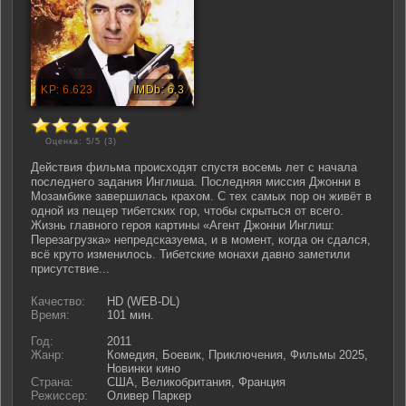
Оценка: 5/5 (
3
)
Действия фильма происходят спустя восемь лет с начала
последнего задания Инглиша. Последняя миссия Джонни в
Мозамбике завершилась крахом. С тех самых пор он живёт в
одной из пещер тибетских гор, чтобы скрыться от всего.
Жизнь главного героя картины «Агент Джонни Инглиш:
Перезагрузка» непредсказуема, и в момент, когда он сдался,
всё круто изменилось. Тибетские монахи давно заметили
присутствие...
Качество:
HD (WEB-DL)
Время:
101 мин.
Год:
2011
Жанр:
Комедия, Боевик, Приключения, Фильмы 2025,
Новинки кино
Страна:
США, Великобритания, Франция
Режиссер:
Оливер Паркер