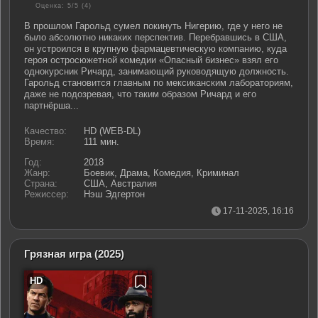
Оценка: 5/5 (
4
)
В прошлом Гарольд сумел покинуть Нигерию, где у него не
было абсолютно никаких перспектив. Перебравшись в США,
он устроился в крупную фармацевтическую компанию, куда
героя остросюжетной комедии «Опасный бизнес» взял его
однокурсник Ричард, занимающий руководящую должность.
Гарольд становится главным по мексиканским лабораториям,
даже не подозревая, что таким образом Ричард и его
партнёрша...
Качество:
HD (WEB-DL)
Время:
111 мин.
Год:
2018
Жанр:
Боевик, Драма, Комедия, Криминал
Страна:
США, Австралия
Режиссер:
Нэш Эдгертон
17-11-2025, 16:16
Грязная игра
(2025)