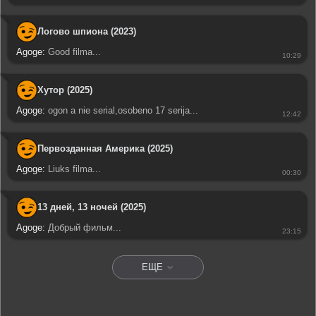
Логово шпиона (2023)
Agoge:
Good filma...
10:29
Хутор (2025)
Agoge:
ogon a nie serial,osobeno 17 serija...
12:42
Первозданная Америка (2025)
Agoge:
Liuks filma...
00:30
13 дней, 13 ночей (2025)
Agoge:
Добрый фильм...
23:15
ЕЩЕ