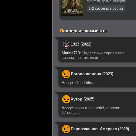
фэнтези, драма, история
П
оследние комменты
1923 (2022)
Marina710:
Чудестный сериал оба
сезона, но тяжолый ....
Логово шпиона (2023)
Agoge:
Good filma...
Хутор (2025)
Agoge:
ogon a nie serial,osobeno
17 serija...
Первозданная Америка (2025)