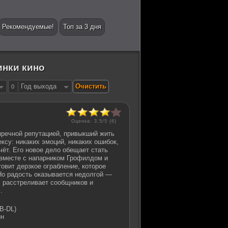
Рекомендуемые!
Топ за 3 дня
инки кино
Год выхода
0
Оценка: 3.5/5 (
6
)
пречной репутацией, привыкший жить
ксу: никаких эмоций, никаких ошибок,
чёт. Его новое дело обещает стать
вместе с напарником Грофилдом и
товит дерзкое ограбление, которое
Но радость оказывается недолгой —
, расстреливает сообщников и
.
B-DL)
ин