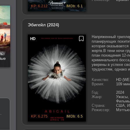
Эбигейл
(2024)
Напряженный триллер
планирующих похитит
которая оказывается
жертв.В тени ночи гр
ь:
план похищения 12-л
вые
криминального босса
уверены в успехе св
трудностям, однако и
Качество:
HD (WE
Время:
109 мин
Год:
2024
Жанр:
Ужасы, 
Фильмы 
Страна:
США, И
Режиссер:
Мэттью
реальное ТВ, детектив