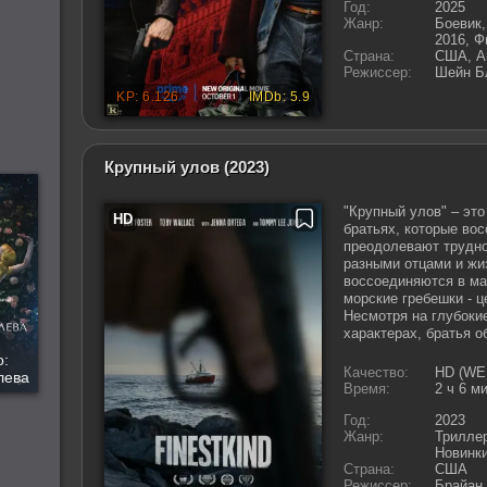
Год:
2025
Жанр:
Боевик
2016, Ф
Страна:
США, А
Режиссер:
Шейн Б
Крупный улов
(2023)
"Крупный улов" – эт
братьях, которые во
преодолевают трудно
разными отцами и жи
воссоединяются в ма
морские гребешки - ц
Несмотря на глубокие
характерах, братья о
о:
Качество:
HD (WE
лева
Время:
2 ч 6 м
Год:
2023
Жанр:
Триллер
Новинки
Страна:
США
Режиссер:
Брайан