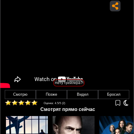
Нету трейлера?!
Смотрю
Позже
Видел
Бросил
Оценка:
4.5
/5 (
2
)
Смотрят прямо сейчас