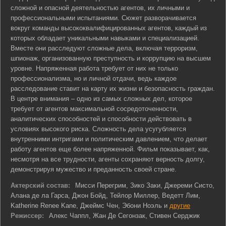
сложной и опасной деятельностью агентов, их личными и
профессиональными испытаниями. Сюжет разворачивается
вокруг команды высококвалифицированных агентов, каждый из
которых обладает уникальными навыками и специализацией.
Вместе они расследуют сложные дела, включая терроризм,
шпионаж, организованную преступность и коррупцию на высшем
уровне. Напряженная работа требует от них не только
профессионализма, но и личной отдачи, ведь каждое
расследование ставит на карту их жизни и безопасность граждан.
В центре внимания – одно из самых сложных дел, которое
требует от агентов максимальной сосредоточенности,
аналитических способностей и способности действовать в
условиях высокого риска. Сложность дела усугубляется
внутренними интригами и политическим давлением, что делает
работу агентов еще более напряженной. Фильм показывает, как,
несмотря на все трудности, агенты сохраняют верность долгу,
демонстрируя мужество и преданность своей стране.
Актерский состав:
Мисси Перегрим, Зико Заки, Джереми Систо,
Алана де ла Гарса, Джон Бойд, Тейлор Миллер, Ведетт Лим,
Katherine Renee Kane, Джеймс Чен, Эбони Ноэль и
другие
Режиссер:
Алекс Чаппл
,
Жан Де Сегонзак
,
Стивен Серджик