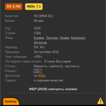
КП: 6.754
IMDb: 7.1
Качество:
HD (WEB-DL)
Время:
60 мин
Год:
2018
Страна:
США
Жанр:
Боевик
,
Триллер
,
Драма
,
Криминал
,
Детектив
Перевод:
EN, RU
Премьера:
26 сентября 2018
Ориг. название:
«FBI»
Последняя серия онлайн:
8 сезон Все серии
Слоган:
Верность, смелость, честность.
Возраст:
16+
Детальнее
на
IMDb
Сериал:
в хорошем качестве
ФБР (2018) смотреть онлайн
Трейлер