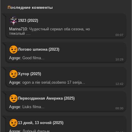
П
оследние комменты
1923 (2022)
Marina710:
Чудестный сериал оба сезона, но
тяжолый ....
00:07
Логово шпиона (2023)
Agoge:
Good filma...
10:29
Хутор (2025)
Agoge:
ogon a nie serial,osobeno 17 serija...
12:42
Первозданная Америка (2025)
Agoge:
Liuks filma...
00:30
13 дней, 13 ночей (2025)
Agoge:
Добрый фильм...