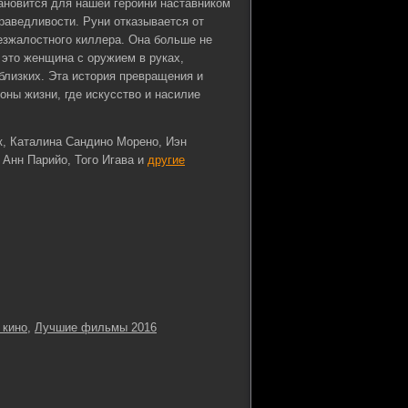
ановится для нашей героини наставником
раведливости. Руни отказывается от
езжалостного киллера. Она больше не
ь это женщина с оружием в руках,
 близких. Эта история превращения и
оны жизни, где искусство и насилие
к, Каталина Сандино Морено, Иэн
Анн Парийо, Того Игава и
другие
 кино
,
Лучшие фильмы 2016