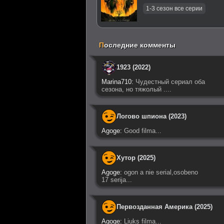
П
оследние комменты
1923 (2022)
Marina710:
Чудестный сериал оба
сезона, но тяжолый ....
Логово шпиона (2023)
Agoge:
Good filma...
Хутор (2025)
Agoge:
ogon a nie serial,osobeno
17 serija...
Первозданная Америка (2025)
Agoge:
Liuks filma...