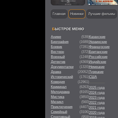
Главная
Новинки
Лучшие фильмы
Б
ЫСТРОЕ МЕНЮ
Аниме
(539)
Казахские
Биография
(1689)
Украинские
Боевик
(7281)
Французские
Вестерн
(372)
Британские
Военный
(1248)
Российские
Детектив
(4369)
Индийские
Документалки
(1320)
Немецкие
Драма
(20052)
Турецкие
Исторический
(1761)
США
Комедия
(12961)
Криминал
(6263)
2025 года
Мелодрама
(8165)
2024 года
Мистика
(3850)
2023 года
Мюзикл
(560)
2022 года
Приключения
(4407)
2021 года
Семейный
(3106)
2020 года
Спортивный
(959)
2019 года