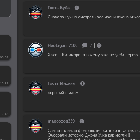
Гость Буба
Сначала нужно смотреть все часни джона уикс
HooLigan_7100
7
Хаха... Кикимора, а почему уже не уёби.. сразу
00:07
Гость Михаил
10:29
хороший фильм
12:42
mapcoxog339
Самая галимая феменистическая фантастика ко
Обосрали историю Джона Уика как могли !!!
Какая-то дырка бегает и розкидует профессион
00:30