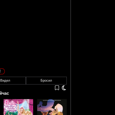
!
Видел
Бросил
йчас