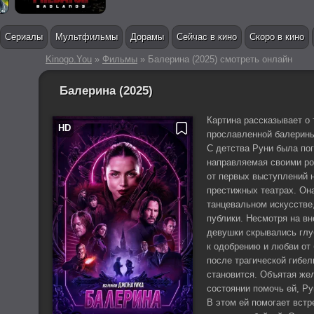
Сериалы
Мультфильмы
Дорамы
Сейчас в кино
Скоро в кино
Kinogo.You
»
Фильмы
» Балерина (2025) смотреть онлайн
Балерина (2025)
Картина рассказывает о
прославленной балерины
С детства Руни была пог
направляемая своими ро
от первых выступлений 
престижных театрах. Он
танцевальном искусстве
публики. Несмотря на вн
девушки скрывались глу
к одобрению и любви от
после трагической гибел
становится. Объятая жел
состоянии помочь ей, Р
В этом ей помогает вст