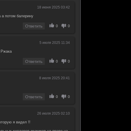
18 июня 2025 03:42
а а потом балерину
Ответить
0
0
5 июля 2025 11:34
. Ржака
Ответить
0
0
8 июля 2025 20:41
Ответить
0
0
26 июля 2025 02:10
торую я видел !!
альных киллеров мужиков на право на