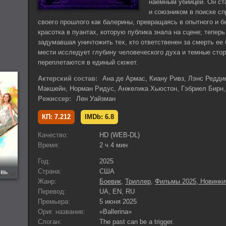
наемным убийцей. Он ст
и союзником в поиске сп
своего прошлого как балерины, превращаясь в опытного и б
красотка в пуантах, которую публика знала на сцене; тепер
задумавшая уничтожить тех, кто ответственен за смерть ее
мести исследует глубину человеческого духа и темные стор
переплетаются в единый сюжет.
Актерский состав:
Ана де Армас, Киану Ривз, Лэнс Редди
Макшейн, Норман Ридус, Анжелика Хьюстон, Гэбриел Бирн, 
Режиссер:
Лен Уайзман
КП: 7.212
IMDb: 6.8
Качество:
HD (WEB-DL)
Время:
2 ч 4 мин
Год:
2025
вь
Страна:
США
Жанр:
Боевик
,
Триллер
,
Фильмы 2025, Новинки
Перевод:
UA, EN, RU
Премьера:
5 июня 2025
Ориг. название:
«Ballerina»
Слоган:
The past can be a trigger.