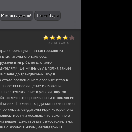
Рекомендуемые!
Топ за 3 дня
Оценка:
4.2
/5 (
67
)
 трансформации главной героини из
 в мстительного киллера.
ружена в мир балета, строго
дителями. Ее жизнь была полна танцев,
на сцене до грандиозных шоу в
а стала воплощением совершенства в
, завоевав восхищение и обожание
ешнее великолепие и успехи, внутри
бокие личные переживания и стремление
 близких. Ее жизнь кардинально меняется
и ее семьи, свидетельницей которой она
анием мести и осознав, что закон не в
уни решает действовать самостоятельно.
реча с Джоном Уиком, легендарным