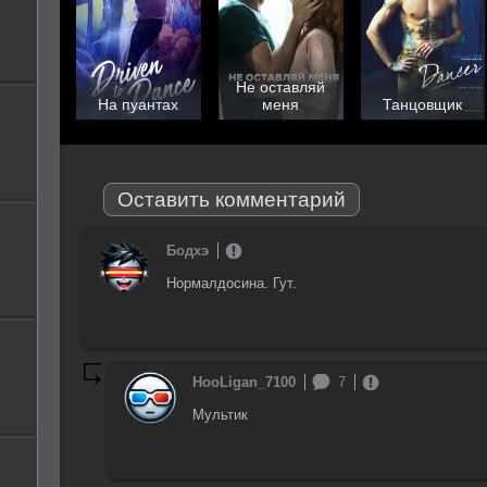
Не оставляй
На пуантах
меня
Танцовщик
Оставить комментарий
Бодхэ
Нормалдосина. Гут.
HooLigan_7100
7
Мультик
Отправить!