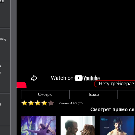
ая
мец
а
л
Нету трейлера?
Смотрю
Позже
Оценка:
4.2
/5 (
67
)
й
Смотрят прямо се