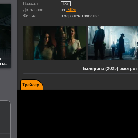
Возраст:
18+
Детальнее
на
IMDb
Фильм:
в хорошем качестве
а:
тьма
Балерина (2025) смотрет
Трейлер